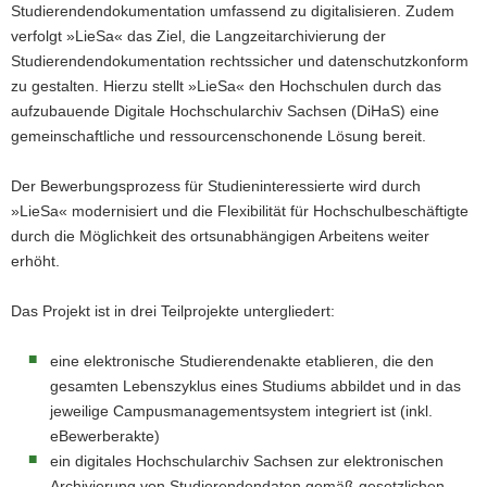
Pfeiltaste
Zurück
Studierendendokumentation umfassend zu digitalisieren. Zudem
a
links :
blättern
verfolgt »LieSa« das Ziel, die Langzeitarchivierung der
v
Pfeiltaste
Bildunterschrift
Studierendendokumentation rechtssicher und datenschutzkonform
i
oben :
anzeigen
zu gestalten. Hierzu stellt »LieSa« den Hochschulen durch das
g
Pfeiltaste
Bildunterschrift
aufzubauende Digitale Hochschularchiv Sachsen (DiHaS) eine
a
unten :
verbergen
gemeinschaftliche und ressourcenschonende Lösung bereit.
t
Eingabetaste
Vollbildmodus
i
:
öffnen
Der Bewerbungsprozess für Studieninteressierte wird durch
o
Leertaste :
Bilderschau
»LieSa« modernisiert und die Flexibilität für Hochschulbeschäftigte
n
abspielen
durch die Möglichkeit des ortsunabhängigen Arbeitens weiter
erhöht.
Das Projekt ist in drei Teilprojekte untergliedert:
eine elektronische Studierendenakte etablieren, die den
gesamten Lebenszyklus eines Studiums abbildet und in das
jeweilige Campusmanagementsystem integriert ist (inkl.
eBewerberakte)
ein digitales Hochschularchiv Sachsen zur elektronischen
Archivierung von Studierendendaten gemäß gesetzlichen