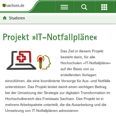
P
P
H
W
F
o
o
a
e
o
r
r
u
i
o
Studieren
t
t
p
t
t
a
a
t
e
e
l
l
i
r
r
Projekt »IT-Notfallpläne«
Hauptinhalt
ü
n
n
e
-
b
a
h
I
B
e
v
a
n
e
Das Ziel in diesem Projekt
r
i
l
f
r
besteht darin, für alle
g
g
t
o
e
Hochschulen »IT-Notfallpläne«
r
a
r
i
auf der Basis von zu
e
t
m
c
erstellenden Vorlagen
i
i
a
h
einzuführen, die eine koordinierte Vorsorge für Aus- und Notfälle
f
o
t
unterstützen. Das Projekt leistet damit einen wichtigen Beitrag
e
n
i
bei der Umsetzung der Strategie zur digitalen Transformation im
n
o
Hochschulbereich des Freistaats Sachsen. Das Projekt ist in
d
n
mehrere Arbeitspakete unterteilt, die die Ausarbeitung und die
e
Umsetzung von IT-Notfallplänen adressieren.
N