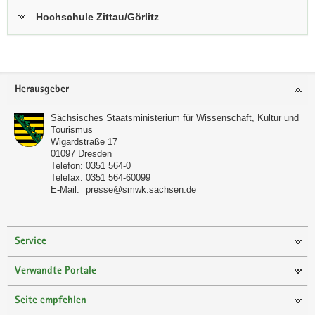
Hochschule Zittau/Görlitz
Footer-
Herausgeber
Bereich
Sächsisches Staatsministerium für Wissenschaft, Kultur und
Tourismus
Wigardstraße 17
01097
Dresden
Telefon:
0351 564-0
Telefax:
0351 564-60099
E-Mail:
presse@smwk.sachsen.de
Service
Verwandte Portale
Seite empfehlen