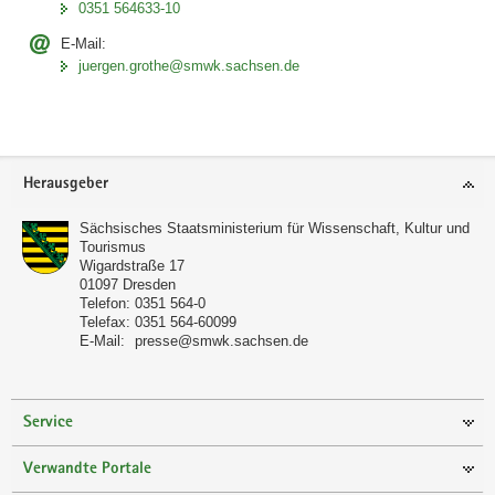
0351 564633-10
E-Mail:
juergen.grothe@smwk.sachsen.de
Footer-
Herausgeber
Bereich
Sächsisches Staatsministerium für Wissenschaft, Kultur und
Tourismus
Wigardstraße 17
01097
Dresden
Telefon:
0351 564-0
Telefax:
0351 564-60099
E-Mail:
presse@smwk.sachsen.de
Service
Verwandte Portale